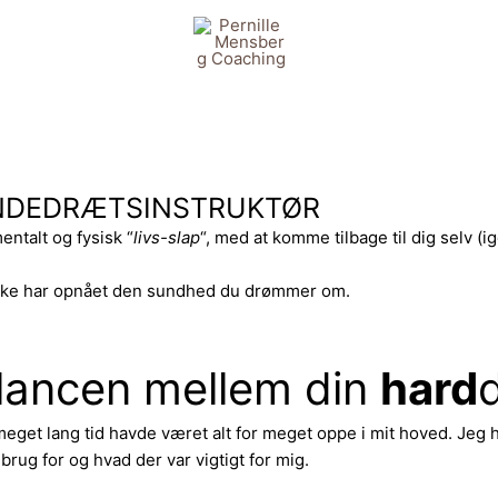
NDEDRÆTSINSTRUKTØR
entalt og fysisk
“
livs-slap
“, med at komme tilbage til dig selv (i
ikke har opnået den sundhed du drømmer om.
balancen mellem din
hard
meget lang tid havde været alt for meget oppe i mit hoved. Jeg ha
brug for og hvad der var vigtigt for mig.