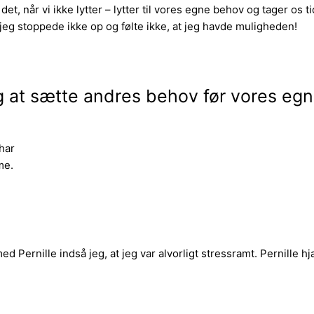
 når vi ikke lytter – lytter til vores egne behov og tager os tid t
jeg stoppede ikke op og følte ikke, at jeg havde muligheden!
at sætte andres behov før vores egne
 har
me.
d Pernille indså jeg, at jeg var alvorligt stressramt. Pernille hja