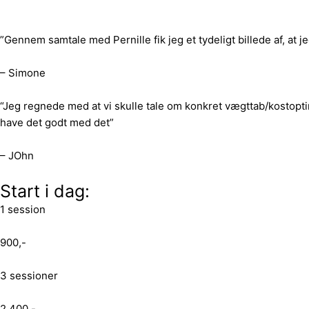
”Gennem samtale med Pernille fik jeg et tydeligt billede af, at j
– Simone
“Jeg regnede med at vi skulle tale om konkret vægttab/kostoptimer
have det godt med det”
– JOhn
Start i dag:
1 session
900,-
3 sessioner
2.400,-